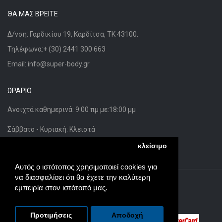
ΘΑ ΜΑΣ ΒΡΕΊΤΕ
Δ/νση: Γαρδικίου 19, Καρδίτσα, ΤΚ 43100.
Τηλέφωνα:+ (30) 2441 300 663
Email: info@super-body.gr
ΩΡΆΡΙΟ
Ανοιχτά καθημερινά:
9:00 πμ
με:
18:00 μμ
Σάββατο - Κυριακή: Κλειστά
κλείσιμο
Αυτός ο ιστότοπος χρησιμοποιεί cookies για
να διασφαλίσει ότι θα έχετε την καλύτερη
Powered By
Global Design
εμπειρία στον ιστότοπό μας.
Super-Body.gr © 2026
Προτιμήσεις
Αποδοχή