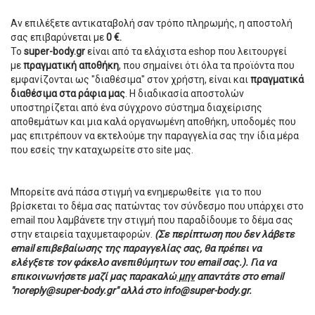
Αν επιλέξετε αντικαταβολή σαν τρόπο πληρωμής, η αποστολή
σας επιβαρύνεται με
0 €.
Το
super-body.gr
είναι από τα ελάχιστα eshop που λειτουργεί
με
πραγματική αποθήκη
, που σημαίνει ότι όλα τα προϊόντα που
εμφανίζονται ως "διαθέσιμα" στον χρήστη, είναι και
πραγματικά
διαθέσιμα στα ράφια μας
. Η διαδικασία αποστολών
υποστηρίζεται από ένα σύγχρονο σύστημα διαχείρισης
αποθεμάτων και μια καλά οργανωμένη αποθήκη, υποδομές που
μας επιτρέπουν να εκτελούμε την παραγγελία σας την ίδια μέρα
που εσείς την καταχωρείτε στο site μας.
Μπορείτε ανά πάσα στιγμή να ενημερωθείτε για το που
βρίσκεται το δέμα σας πατώντας τον σύνδεσμο που υπάρχει στο
email που λαμβάνετε την στιγμή που παραδίδουμε το δέμα σας
στην εταιρεία ταχυμεταφορών.
(Σε περίπτωση που δεν λάβετε
email επιβεβαίωσης της παραγγελίας σας, θα πρέπει να
ελέγξετε τον φάκελο ανεπιθύμητων του email σας.). Για να
επικοινωνήσετε μαζί μας παρακαλώ
μην
απαντάτε στο email
"noreply@super-body.gr" αλλά στο info@super-body.gr.