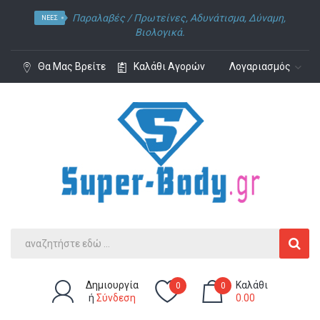
Παραλαβές /
Πρωτείνες
,
Αδυνάτισμα
,
Δύναμη
,
ΝΈΕΣ
Βιολογικά.
Θα Μας Βρείτε
Καλάθι Αγορών
Λογαριασμός
Δημιουργία
Καλάθι
0
0
ή
Σύνδεση
0.00