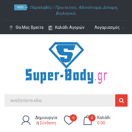
Παραλαβές /
Πρωτείνες
,
Αδυνάτισμα
,
Δύναμη
,
ΝΈΕΣ
Βιολογικά.
Θα Μας Βρείτε
Καλάθι Αγορών
Λογαριασμός
Δημιουργία
Καλάθι
0
0
ή
Σύνδεση
0.00