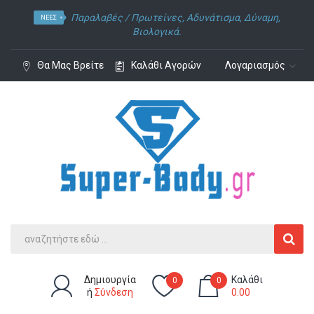
Παραλαβές /
Πρωτείνες
,
Αδυνάτισμα
,
Δύναμη
,
ΝΈΕΣ
Βιολογικά.
Θα Μας Βρείτε
Καλάθι Αγορών
Λογαριασμός
Δημιουργία
Καλάθι
0
0
ή
Σύνδεση
0.00