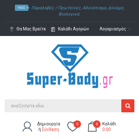
Παραλαβές /
Πρωτείνες
,
Αδυνάτισμα
,
Δύναμη
,
ΝΈΕΣ
Βιολογικά.
Θα Μας Βρείτε
Καλάθι Αγορών
Λογαριασμός
Δημιουργία
Καλάθι
0
0
ή
Σύνδεση
0.00