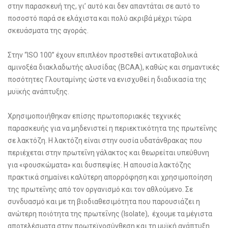
στην παρασκευή της, γι’ αυτό και δεν απαντάται σε αυτό το
ποσοστό παρά σε ελάχιστα και πολύ ακριβά μέχρι τώρα
σκευάσματα της αγοράς.
Στην “ISO 100” έχουν επιπλέον προστεθεί αντικαταβολικά
αμινοξέα διακλαδωτής αλυσίδας (BCAA), καθώς και σημαντικές
ποσότητες Γλουταμίνης ώστε να ενισχυθεί η διαδικασία της
μυϊκής ανάπτυξης.
Χρησιμοποιήθηκαν επίσης πρωτοποριακές τεχνικές
παρασκευής για να μηδενιστεί η περιεκτικότητα της πρωτεΐνης
σε λακτόζη. Η λακτόζη είναι στην ουσία υδατάνθρακας που
περιέχεται στην πρωτεΐνη γάλακτος και θεωρείται υπεύθυνη
για «φουσκώματα» και δυσπεψίες. Η απουσία λακτόζης
πρακτικά σημαίνει καλύτερη απορρόφηση και χρησιμοποίηση
της πρωτεΐνης από τον οργανισμό και τον αθλούμενο. Σε
συνδυασμό και με τη βιοδιαθεσιμότητα που παρουσιάζει η
ανώτερη ποιότητα της πρωτεΐνης (Isolate), έχουμε τα μέγιστα
αποτελέσματα στην πρωτεϊνοσύνθεση και τη μυϊκή ανάπτυξη.