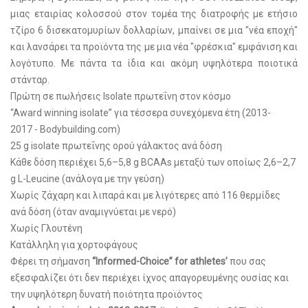
μιας εταιρίας κολοσσού στον τομέα της διατροφής με ετήσιο
τζίρο 6 δισεκατομυρίων δολλαρίων, μπαίνει σε μια "νέα εποχή"
και λανσάρει τα προϊόντα της με μια νέα "φρέσκια" εμφάνιση και
λογότυπο. Με πάντα τα ίδια και ακόμη υψηλότερα ποιοτικά
στάνταρ.
Πρώτη σε πωλήσεις Isolate πρωτεΐνη στον κόσμο
“Award winning isolate” για τέσσερα συνεχόμενα έτη (2013-
2017 - Bodybuilding.com)
25 g isolate πρωτεΐνης ορού γάλακτος ανά δόση
Κάθε δόση περιέχει 5,6–5,8 g BCAAs μεταξύ των οποίως 2,6–2,7
g L-Leucine (ανάλογα με την γεύση)
Χωρίς ζάχαρη και λιπαρά και με λιγότερες από 116 θερμίδες
ανά δόση (όταν αναμιγνύεται με νερό)
Χωρίς Γλουτένη
Κατάλληλη για χορτοφάγους
Φέρει τη σήμανση
“Informed-Choice” for athletes’
που σας
εξεσφαλίζει ότι δεν περιέχει ίχνος απαγορευμένης ουσίας και
την υψηλότερη δυνατή ποιότητα προϊόντος