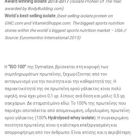
Award winning isolate 2013-2017
(Isolate Protein Of The Year
awarded by BodyBuilding.com)
World´s best-selling isolate
(best-selling isolate protein on
GNC.com and VitaminShoppe.com. The biggest sports nutrition
stores within the world´s biggest sports nutrition market – USA //
Source: Euromonitor International 2015)
Η
“
ISO
100”
της Dymatize, βρίσκεται στη κορυφή των
συμπληρωμάτων πρωτεΐνης, ξεχωρίζoντας από τον
ανταγωνισμό για την ποιότητα και την καθαρότητά της. Η
περιεκτικότητά της σε πρωτεΐνη ορού γάλακτος είναι πολύ
υψηλή, ενώ έχει μόνο 0,1 γρ. λίπους ανά δόση και μόλις 0,5 γρ.
σακχάρων. Δε σταματά μόνο εδώ: Το 100% της πρωτεΐνης που
περιέχει αποτελείται από απομονωμένη, υδρολυμένη, πρωτεΐνη
ορού γάλακτος (100%
Hydrolysed whey isolate
). Η συγκεκριμένη
ποιότητα πρωτεΐνης είναι η καλύτερα επεξεργασμένη και
απορροφήσιμη από τον άνθρωπο. Είναι επίσης και η ακριβότερη